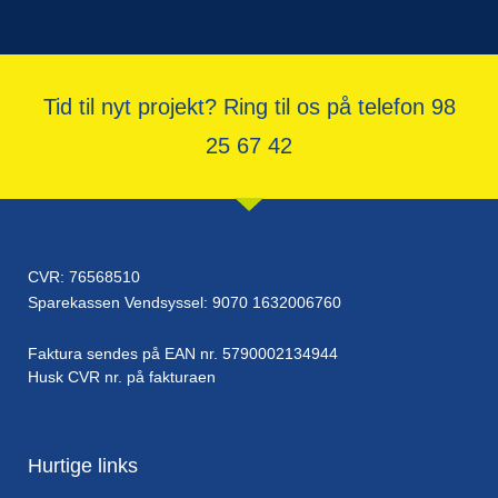
Tid til nyt projekt? Ring til os på telefon 98
25 67 42
CVR: 76568510
Sparekassen Vendsyssel: 9070 1632006760
Faktura sendes på EAN nr. 5790002134944
Husk CVR nr. på fakturaen
Hurtige links